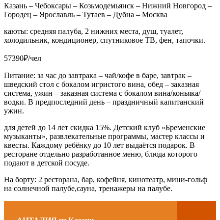
Казань – Чебоксары – Козьмодемьянск – Нижний Новгород –
Городец – Ярославль – Тутаев – Дубна – Москва
каюты: средняя палуба, 2 нижних места, душ, туалет,
холодильник, кондиционер, спутниковое ТВ, фен, тапочки.
57390₽/чел
Питание: за час до завтрака – чай/кофе в баре, завтрак –
шведский стол с бокалом игристого вина, обед – заказная
система, ужин – заказная система с бокалом вина/коньяка/
водки. В предпоследний день – праздничный капитанский
ужин.
для детей до 14 лет скидка 15%. Детский клуб «Бременские
музыканты», развлекательные программы, мастер классы и
квесты. Каждому ребёнку до 10 лет выдаётся подарок. В
ресторане отдельно разработанное меню, блюда которого
подают в детской посуде.
На борту: 2 ресторана, бар, кофейня, кинотеатр, мини-гольф
на солнечной палубе,сауна, тренажеры на палубе.