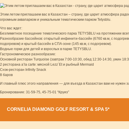
Этим летом приглашаем вас в Казахстан – страну, где царит атмосфера радост
огромным аквапарком и уникальным тематическим парком Tetysblu.
Что вас ждет:
Безлимитное посещение тематического парка TETYSBLU на протяжении всег
Разнообразие бассейнов: открытый инфинити-бассейн (6760 кв.м, с подогревом)
подогревом) и крытый бассейн в СПА-зоне (145 кв.м, с подогревом).
Водные горки для детей и взрослых в парке TETYSBLU.
Гастрономическое разнообразие:
Основной ресторан Turquoise (завтрак 7:00-10:30, обед 12:30-14:30, ужин 18:3
2 ресторана a’la carte: мясной Lezz`Et и рыбный Mermaid
Снэк-ресторан Infinity Snack
8 баров
И главный плюс этого направления — для въезда в Казахстан вам не нужен з
Бронирование: 31-59-75, 45-75-01 “Круиз”
CORNELIA DIAMOND GOLF RESORT & SPA 5*