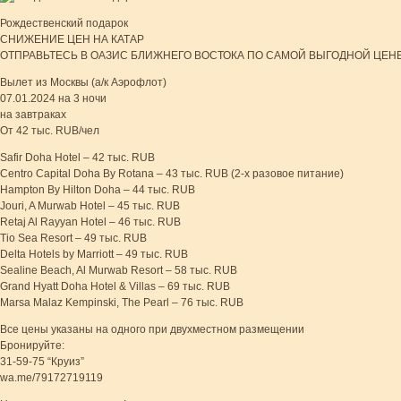
Рождественский подарок
СНИЖЕНИЕ ЦЕН НА КАТАР
ОТПРАВЬТЕСЬ В ОАЗИС БЛИЖНЕГО ВОСТОКА ПО САМОЙ ВЫГОДНОЙ ЦЕН
Вылет из Москвы (а/к Аэрофлот)
07.01.2024 на 3 ночи
на завтраках
От 42 тыс. RUB/чел
Safir Doha Hotel – 42 тыс. RUB
Centro Capital Doha By Rotana – 43 тыс. RUB (2-х разовое питание)
Hampton By Hilton Doha – 44 тыс. RUB
Jouri, A Murwab Hotel – 45 тыс. RUB
Retaj Al Rayyan Hotel – 46 тыс. RUB
Tio Sea Resort – 49 тыс. RUB
Delta Hotels by Marriott – 49 тыс. RUB
Sealine Beach, Al Murwab Resort – 58 тыс. RUB
Grand Hyatt Doha Hotel & Villas – 69 тыс. RUB
Marsa Malaz Kempinski, The Pearl – 76 тыс. RUB
Все цены указаны на одного при двухместном размещении
Бронируйте:
31-59-75 “Круиз”
wa.me/79172719119