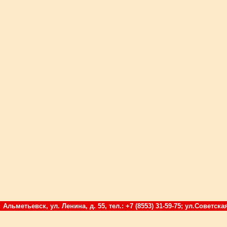
Альметьевск, ул. Ленина, д. 55, тел.: +7 (8553) 31-59-75; ул.Советская