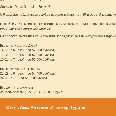
Летим на Dubai Shopping Festival!
С 6 декабря по 12 января в Дубае пройдёт юбилейный 30-й Dubai Shopping Fes
⠀
Гостей ждут большие скидки от мировых и местных брендов, акции и розыгры
мероприятия и яркие шоу дронов!
Не пропустите главное событие зимы и предложите вашим туристам забронир
⠀
Вылет из Казани в Дубай
14.12 на 6 ночей – от 52 800 руб/чел,
18.12 на 7 ночей – от 57 000 руб/чел,
10.01 на 7 ночей – от 52 500 руб/чел,
⠀
Вылет из Казани в Шарджу
22.12 на 6 ночей – от 54 400 руб/чел,
24.12 на 7 н – от 51 950 руб/чел,
⠀
Все доплаты включены
Забронировать: 31-59-75, 45-75-01 “Круиз”
Отель Акка Антедон 5*, Кемер, Турция