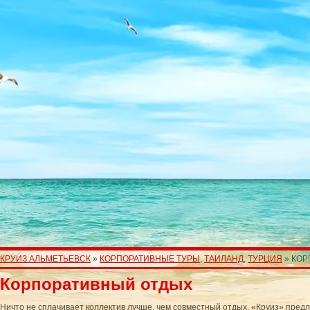
КРУИЗ АЛЬМЕТЬЕВСК
»
КОРПОРАТИВНЫЕ ТУРЫ
,
ТАИЛАНД
,
ТУРЦИЯ
» КОР
Корпоративный отдых
Ничто не сплачивает коллектив лучше, чем совместный отдых. «Круиз» пред