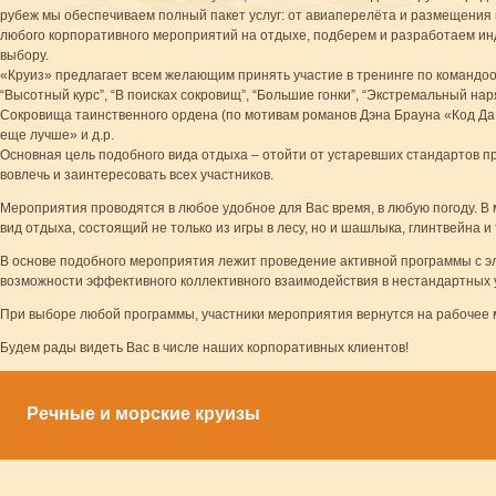
рубеж мы обеспечиваем полный пакет услуг: от авиаперелёта и размещения 
любого корпоративного мероприятий на отдыхе, подберем и разработаем и
выбору.
«Круиз» предлагает всем желающим принять участие в тренинге по командооб
“Высотный курс”, “В поисках сокровищ”, “Большие гонки”, “Экстремальный на
Сокровища таинственного ордена (по мотивам романов Дэна Брауна «Код Да В
еще лучше» и д.р.
Основная цель подобного вида отдыха – отойти от устаревших стандартов п
вовлечь и заинтересовать всех участников.
Мероприятия проводятся в любое удобное для Вас время, в любую погоду. В 
вид отдыха, состоящий не только из игры в лесу, но и шашлыка, глинтвейна
В основе подобного мероприятия лежит проведение активной программы с эл
возможности эффективного коллективного взаимодействия в нестандартных 
При выборе любой программы, участники мероприятия вернутся на рабочее 
Будем рады видеть Вас в числе наших корпоративных клиентов!
Речные и морские круизы